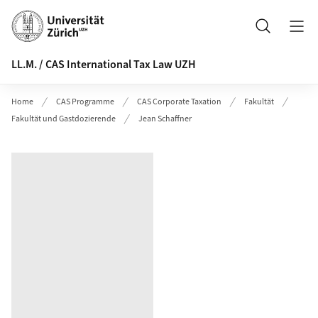
Header
Suche
LL.M. / CAS International Tax Law UZH
Home
CAS Programme
CAS Corporate Taxation
Fakultät
Fakultät und Gastdozierende
Jean Schaffner